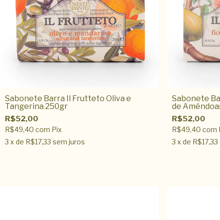
Sabonete Barra Il Frutteto Oliva e
Sabonete Bar
Tangerina 250gr
de Amêndoa
R$52,00
R$52,00
R$49,40
com
Pix
R$49,40
com
3
x de
R$17,33
sem juros
3
x de
R$17,33