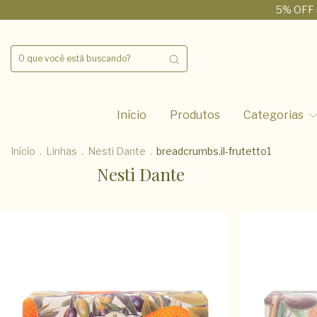
5% OFF 
Início
Produtos
Categorias
Início
.
Linhas
.
Nesti Dante
.
breadcrumbs.il-frutetto1
Nesti Dante