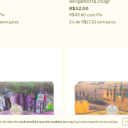
Bergamotta 250gr
R$52,00
Pix
R$49,40
com
Pix
sem juros
3
x de
R$17,33
sem juros
 por este site
você aceita o uso de cookies
para agilizar a sua experiência de compra.
E