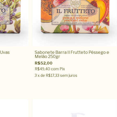
 Uvas
Sabonete Barra Il Frutteto Pêssego e
Melão 250gr
R$52,00
R$49,40
com
Pix
3
x de
R$17,33
sem juros